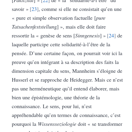
[
Faktizität
] »
22
de « la “solidarité-à-l’être” du
savoir »
23
, comme si elle ne consistait qu’en une
« pure et simple observation factuelle [
pure
Tatsachenfeststellun
g] », mais elle doit faire
ressortir la « genèse de sens [
Sinngenesis
] »
24
de
laquelle participe cette solidarité-à-l’être de la
pensée. D’une certaine façon, on pourrait voir ici la
preuve qu’en intégrant à sa description des faits la
dimension capitale du sens, Mannheim s’éloigne de
Husserl et se rapproche de Heidegger. Mais ce n’est
pas une herméneutique qu’il entend élaborer, mais
bien une épistémologie, une théorie de la
connaissance. Le sens, pour lui, n’est
appréhendable qu’en termes de connaissance, c’est
pourquoi la
Wissenssoziologie
doit « se transformer