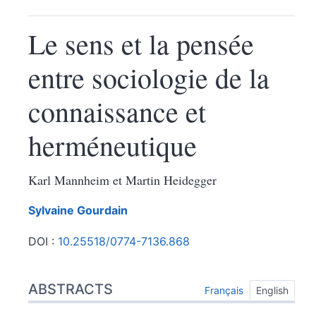
Le sens et la pensée
entre sociologie de la
connaissance et
herméneutique
Karl Mannheim et Martin Heidegger
Sylvaine
Gourdain
DOI :
10.25518/0774-7136.868
Abstracts
Index
ABSTRACTS
Outline
Français
English
Text