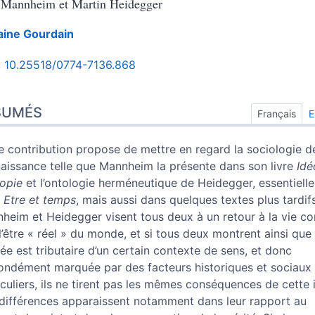
 Mannheim et Martin Heidegger
aine
Gourdain
:
10.25518/0774-7136.868
umés
x
SUMÉS
Français
E
e
s
e contribution propose de mettre en regard la sociologie de
 cet article
aissance telle que Mannheim la présente dans son livre
Idé
ur
topie
et l’ontologie herméneutique de Heidegger, essentiell
s
Etre et temps
, mais aussi dans quelques textes plus tardifs
heim et Heidegger visent tous deux à un retour à la vie co
 l’être « réel » du monde, et si tous deux montrent ainsi que
ée est tributaire d’un certain contexte de sens, et donc
ondément marquée par des facteurs historiques et sociaux
iculiers, ils ne tirent pas les mêmes conséquences de cette 
différences apparaissent notamment dans leur rapport au