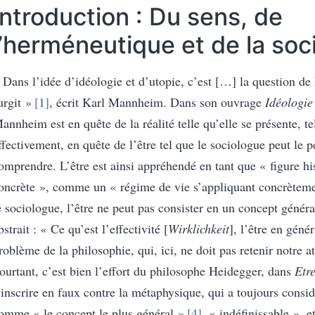
Introduction : Du sens, de
l’herméneutique et de la soc
 Dans l’idée d’idéologie et d’utopie, c’est […] la question de l
urgit »
1
, écrit Karl Mannheim. Dans son ouvrage
Idéologie
annheim est en quête de la réalité telle qu’elle se présente, tel
ffectivement, en quête de l’être tel que le sociologue peut le p
omprendre. L’être est ainsi appréhendé en tant que « figure hi
oncrète », comme un « régime de vie s’appliquant concrètem
e sociologue, l’être ne peut pas consister en un concept généra
bstrait : « Ce qu’est l’effectivité [
Wirklichkeit
], l’être en génér
roblème de la philosophie, qui, ici, ne doit pas retenir notre a
ourtant, c’est bien l’effort du philosophe Heidegger, dans
Etr
’inscrire en faux contre la métaphysique, qui a toujours consid
omme « le concept le plus général »
4
, « indéfinissable », e