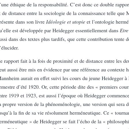
’une éthique de la responsabilité. C’est donc ce double rappor
t de distance entre la sociologie de la connaissance telle que
résente dans son livre
Idéologie et utopie
et l’ontologie hermé
u’elle est développée par Heidegger essentiellement dans
Etre
ussi dans des textes plus tardifs, que cette contribution tente de
’élucider.
e rapport fait à la fois de proximité et de distance entre les 
eut aussi être mis en évidence par une référence au contexte h
annheim aurait en effet suivi les cours du jeune Heidegger à
emestre d’été 1920. Or, cette période dite des « premiers cour
ntre 1919 et 1923, est aussi l’époque où Heidegger commence
a propre version de la phénoménologie, une version qui sera dè
usqu’à la fin de sa vie résolument herméneutique. Ce « tourna
erméneutique » de Heidegger se fait l’écho de la « philosophi