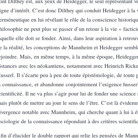
ont Dilthey est, aux yeux de Heidegger, le seul représentant v
igne d’intérêt. C’est donc Dilthey qui conduit Heidegger à la 
erméneutique en lui révélant le rôle de la conscience historiqu
hilosophie ne peut plus se passer d’un retour à la vie « factici
aquelle elle doit se fonder. Ainsi, dans leur aspiration à retro
e la réalité, les conceptions de Mannheim et Heidegger sembl
ejoindre. Mais, en même temps, à la même époque, Heidegger
istances avec les néokantiens, notamment avec Heinrich Ricker
usserl. Il s’écarte peu à peu de toute épistémologie, de toute 
a connaissance, et abandonne conjointement l’exigence husser
cientificité. Il ne va plus s’agir pour lui de fonder une science
ais plutôt de mettre au jour le sens de l’être. C’est là évide
ivergence notable avec Mannheim, qui cherche quant à lui à é
ociologie de la connaissance répondant à des critères scientifi
fin d’élucider le double rapport qui relie les pensées de Man