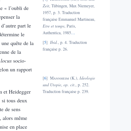
Zeit
, Tübingen, Max Niemeyer,
de « l’oubli de
1957, p. 3. Traduction
epenser la
française Emmanuel Martineau,
 d’autre part le
Etre et temps
, Paris,
Authentica, 1985
…
détermine le
n une quête de la
5
Ibid.
, p. 4. Traduction
française p. 26.
enne de la
n
locus
socio-
elon un rapport
6
Mannheim
(K.),
Ideologie
und Utopie
,
op
.
cit
., p. 252.
m et Heidegger
Traduction française p. 239.
, si tous deux
te de sens
t, alors même
 mise en place