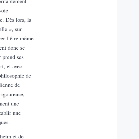
éritablement
voie
e. Dès lors, la
elle », sur
uver l’être même
ent donc se
 prend ses
t, et avec
philosophie de
lienne de
 rigoureuse,
mment une
tablir une
ques.
nheim et de