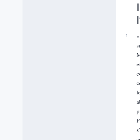
«
s
M
e
c
c
l
a
p
P
s
c