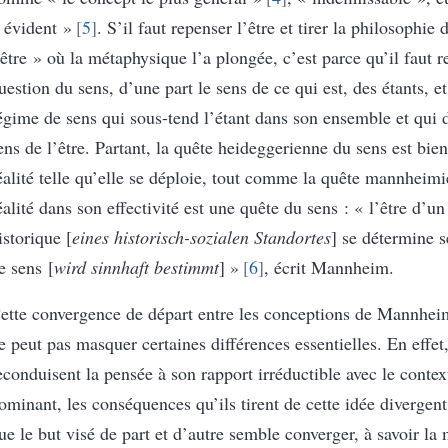
 évident »
5
. S’il faut repenser l’être et tirer la philosophie 
’être » où la métaphysique l’a plongée, c’est parce qu’il faut r
uestion du sens, d’une part le sens de ce qui est, des étants, et
égime de sens qui sous-tend l’étant dans son ensemble et qui 
ens de l’être. Partant, la quête heideggerienne du sens est bie
éalité telle qu’elle se déploie, tout comme la quête mannheimi
éalité dans son effectivité est une quête du sens : « l’être d’u
istorique [
eines historisch-sozialen Standortes
] se détermine s
e sens [
wird sinnhaft bestimmt
] »
6
, écrit Mannheim.
ette convergence de départ entre les conceptions de Mannhei
e peut pas masquer certaines différences essentielles. En effet
econduisent la pensée à son rapport irréductible avec le contex
ominant, les conséquences qu’ils tirent de cette idée divergen
ue le but visé de part et d’autre semble converger, à savoir la