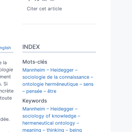
Citer cet article
INDEX
nglish
Mots-clés
 la
ologie
Mannheim – Heidegger –
ement
sociologie de la connaissance –
. Si
ontologie herméneutique – sens
ncrète
– pensée – être
 toute
Keywords
Mannheim – Heidegger –
sociology of knowledge –
idée.
hermeneutical ontology –
meaning – thinking – being