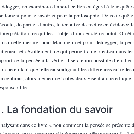
eidegger, on examinera d’abord ce lien eu égard à leur quêt
ondement pour le savoir et pour la philosophie. De cette quêt
écoule, de part et d’autre, la tentative de mettre en évidence 
’interprétation, ce qui fera l’objet d’un deuxième point. On ét
ans quelle mesure, pour Mannheim et pour Heidegger, la pensé
oilement et dévoilement, ce qui permettra de préciser dans les
apport de la pensée à la vérité. Il sera enfin possible d’étudier
thique en tant que telle en soulignant les différences entre les
onceptions, alors même que toutes deux visent à une éthique 
esponsabilité.
1. La fondation du savoir
nalysant dans ce livre « non comment la pensée se présente 
e logique, mais comment elle fonctionne effectivement […] 