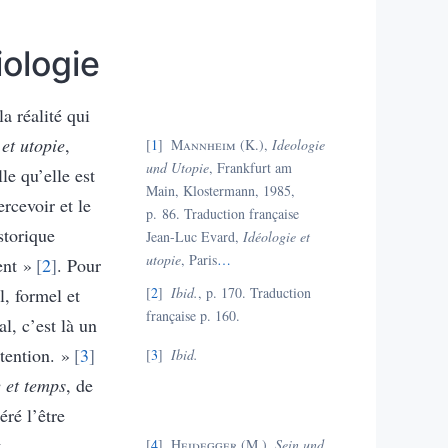
iologie
a réalité qui
 et utopie
,
1
Mannheim
(K.),
Ideologie
und Utopie
, Frankfurt am
le qu’elle est
Main, Klostermann, 1985,
ercevoir et le
p. 86. Traduction française
storique
Jean-Luc Evard,
Idéologie et
utopie
, Paris
…
ent »
2
. Pour
l, formel et
2
Ibid.
, p. 170. Traduction
française p. 160.
al, c’est là un
ttention. »
3
3
I
bi
d.
e et temps
, de
éré l’être
t
4
Heidegger
(M.),
Sein und