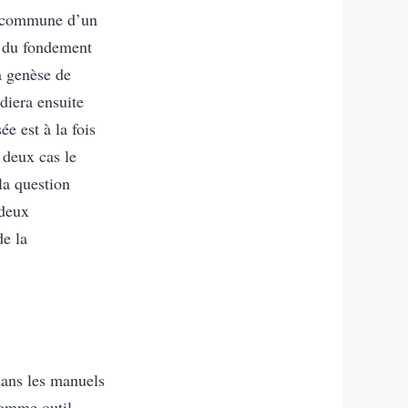
e commune d’un
e du fondement
la genèse de
udiera ensuite
e est à la fois
 deux cas le
 la question
 deux
de la
dans les manuels
comme outil