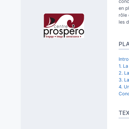
conc
en p
rôle
Affiliations/partenaires
les 
PL
Intr
1. L
2. L
3. L
4. U
Conc
TE