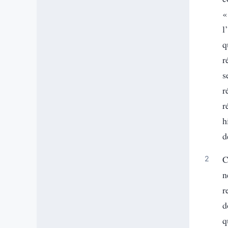
«
l
q
r
s
r
r
h
d
C
n
r
d
q