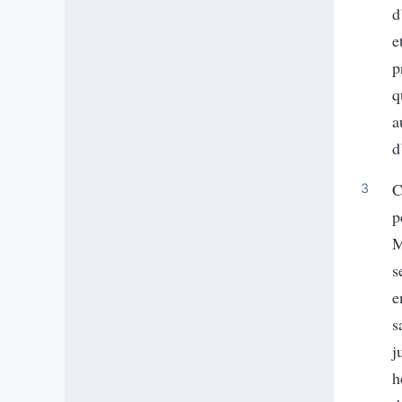
d
e
p
q
a
d
C
p
M
s
e
s
j
h