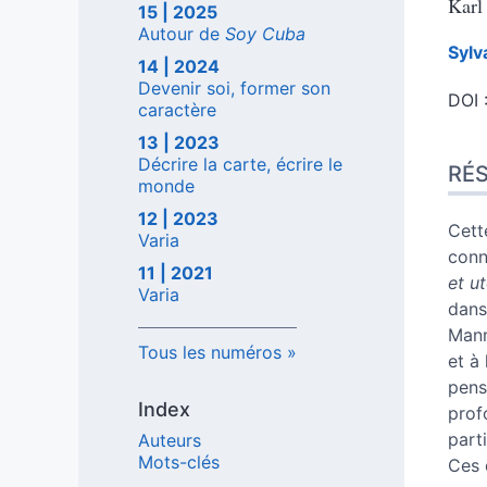
Karl
15 | 2025
Autour de
Soy Cuba
Sylv
14 | 2024
Devenir soi, former son
DOI 
caractère
Rés
13 | 2023
Inde
Décrire la carte, écrire le
RÉ
Plan
monde
Text
12 | 2023
Note
Cett
Varia
Citer
conn
11 | 2021
Aute
et u
Varia
dan
Mann
Tous les numéros
et à
pens
Index
prof
part
Auteurs
Mots-clés
Ces 