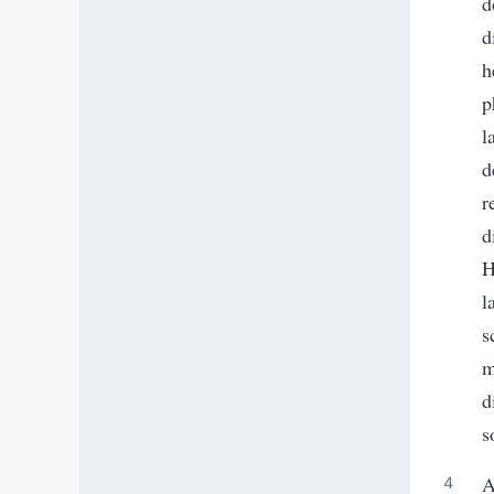
d
d
h
p
l
d
r
d
H
l
s
m
d
s
A