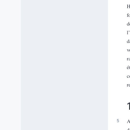
H
f
d
l
d
v
r
é
c
r
A
d